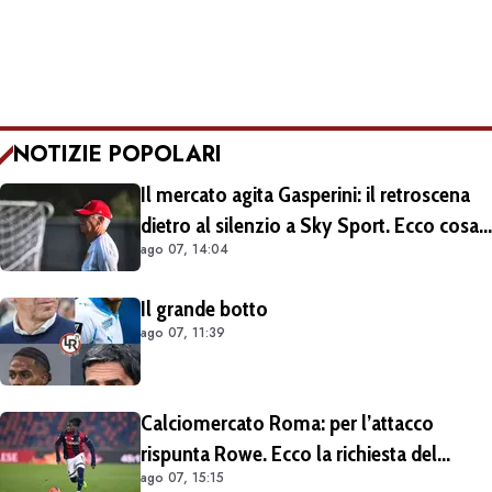
NOTIZIE POPOLARI
Il mercato agita Gasperini: il retroscena
dietro al silenzio a Sky Sport. Ecco cosa
ago 07, 14:04
è emerso dal meeting con la proprietà
Il grande botto
ago 07, 11:39
Calciomercato Roma: per l’attacco
rispunta Rowe. Ecco la richiesta del
ago 07, 15:15
Bologna