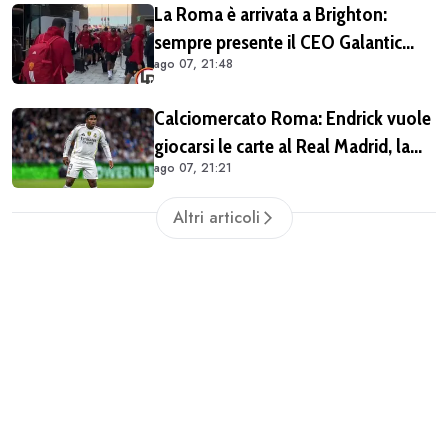
La Roma è arrivata a Brighton:
sempre presente il CEO Galantic
ago 07, 21:48
(VIDEO)
Calciomercato Roma: Endrick vuole
giocarsi le carte al Real Madrid, la
ago 07, 21:21
pista si complica
Altri articoli