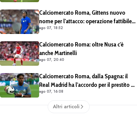
Calciomercato Roma, Gittens nuovo
nome per l'attacco: operazione fattibile
ago 07, 18:52
solo in prestito
Calciomercato Roma: oltre Nusa c'è
anche Martinelli
ago 07, 20:40
Calciomercato Roma, dalla Spagna: il
Real Madrid ha l'accordo per il prestito di
ago 07, 16:08
Endrick in Premier League
Altri articoli