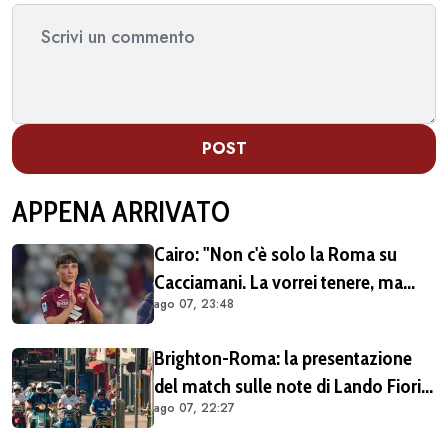
POST
APPENA ARRIVATO
Cairo: "Non c'è solo la Roma su
Cacciamani. La vorrei tenere, ma
ago 07, 23:48
vediamo"
Brighton-Roma: la presentazione
del match sulle note di Lando Fiorini
ago 07, 22:27
(VIDEO)