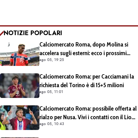
NOTIZIE POPOLARI
Calciomercato Roma, dopo Molina si
accelera sugli esterni: ecco i prossimi
ago 05, 19:25
obiettivi
Calciomercato Roma: per Cacciamani la
richiesta del Torino è di 15+5 milioni
ago 05, 11:01
Calciomercato Roma: possibile offerta al
rialzo per Nusa. Vivi i contatti con il Lione
ago 05, 10:43
per Fofana