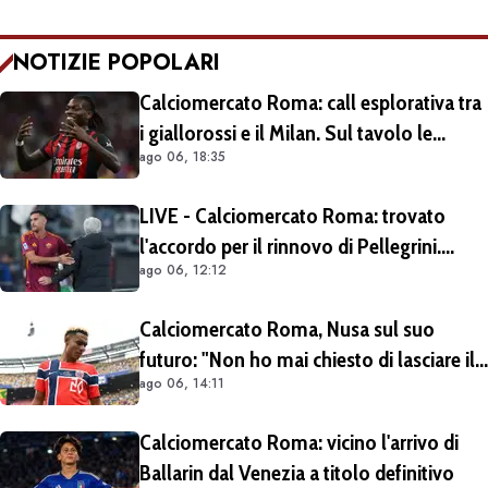
NOTIZIE POPOLARI
Calciomercato Roma: call esplorativa tra
i giallorossi e il Milan. Sul tavolo le
ago 06, 18:35
situazioni di Leao e Soulé
LIVE - Calciomercato Roma: trovato
l'accordo per il rinnovo di Pellegrini.
ago 06, 12:12
Prolungamento di un solo anno
Calciomercato Roma, Nusa sul suo
futuro: "Non ho mai chiesto di lasciare il
ago 06, 14:11
Lipsia". Giallorossi ancora al lavoro
sull'operazione
Calciomercato Roma: vicino l'arrivo di
Ballarin dal Venezia a titolo definitivo