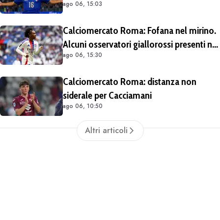
ago 06, 15:03
Calciomercato Roma: Fofana nel mirino.
Alcuni osservatori giallorossi presenti nel
ago 06, 15:30
match di Champions con il Lione
Calciomercato Roma: distanza non
siderale per Cacciamani
ago 06, 10:50
Altri articoli