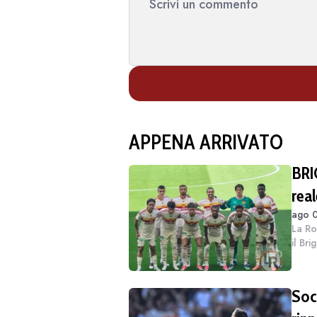
APPENA ARRIVATO
BRI
rea
ago 0
La Ro
il Bri
della
nel Re
Soci