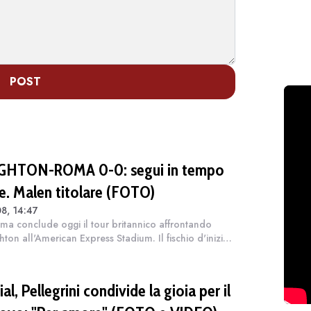
POST
GHTON-ROMA 0-0: segui in tempo
le. Malen titolare (FOTO)
8, 14:47
ma conclude oggi il tour britannico affrontando
ghton all'American Express Stadium. Il fischio d'inizio
 sfida, ultima tappa della preparazione estiva
gno Unito, è fissato per le...
al, Pellegrini condivide la gioia per il