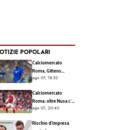
OTIZIE POPOLARI
Calciomercato
Roma, Gittens
ago 07, 18:52
nuovo nome per
l'attacco:
Calciomercato
operazione fattibile
Roma: oltre Nusa c'è
solo in prestito
ago 07, 20:40
anche Martinelli
Rischio d'impresa