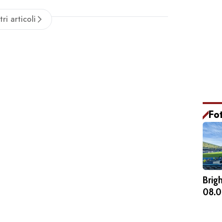
zio Romano. Il numero 7 er...
tri articoli
Fo
Brig
08.0