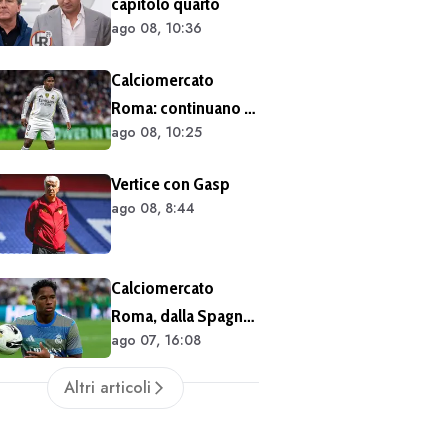
capitolo quarto
ago 08, 10:36
Calciomercato
Roma: continuano i
ago 08, 10:25
contatti per Endrick
Vertice con Gasp
ago 08, 8:44
Calciomercato
Roma, dalla Spagna:
ago 07, 16:08
il Real Madrid ha
l'accordo per il
Altri articoli
prestito di Endrick in
Premier League