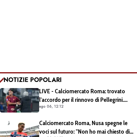
NOTIZIE POPOLARI
LIVE - Calciomercato Roma: trovato
l'accordo per il rinnovo di Pellegrini.
ago 06, 12:12
Prolungamento di un solo anno
Calciomercato Roma, Nusa spegne le
voci sul futuro: "Non ho mai chiesto di