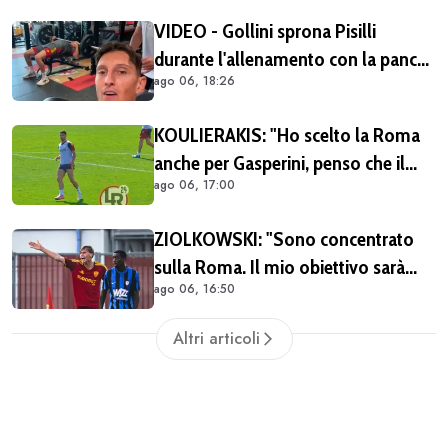
Soulé
VIDEO - Gollini sprona Pisilli
durante l'allenamento con la panca
ago 06, 18:26
piana: "Vai Piso! Forza!"
KOULIERAKIS: "Ho scelto la Roma
anche per Gasperini, penso che il
ago 06, 17:00
suo stile di gioco sia adatto alle mie
caratteristiche"
ZIOLKOWSKI: "Sono concentrato
sulla Roma. Il mio obiettivo sarà
ago 06, 16:50
giocare il più possibile. La
Champions? Un'emozione unica"
Altri articoli