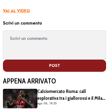
VAI AL VIDEO
Scrivi un commento
POST
APPENA ARRIVATO
Calciomercato Roma: call
esplorativa tra i giallorossi e il Milan.
ago 06, 18:35
Sul tavolo le situazioni di Leao e