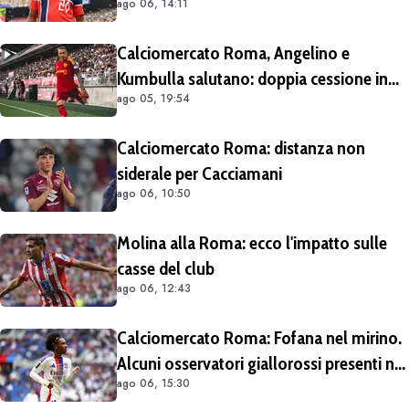
ago 06, 14:11
lasciare il Lipsia. I media possono scrivere
quello che vogliono"
Calciomercato Roma, Angelino e
Kumbulla salutano: doppia cessione in
ago 05, 19:54
Spagna
Calciomercato Roma: distanza non
siderale per Cacciamani
ago 06, 10:50
Molina alla Roma: ecco l'impatto sulle
casse del club
ago 06, 12:43
Calciomercato Roma: Fofana nel mirino.
Alcuni osservatori giallorossi presenti nel
ago 06, 15:30
match di Champions con il Lione