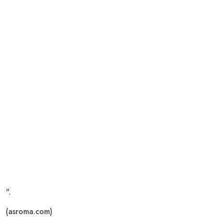
".
(asroma.com)