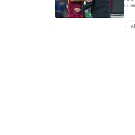
La vi
che n
che p
Al