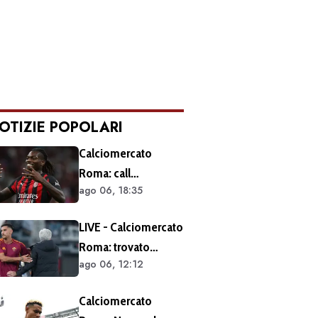
OTIZIE POPOLARI
Calciomercato
Roma: call
ago 06, 18:35
esplorativa tra i
giallorossi e il Milan.
LIVE - Calciomercato
Sul tavolo le
Roma: trovato
situazioni di Leao e
ago 06, 12:12
l'accordo per il
Soulé
rinnovo di Pellegrini.
Calciomercato
Prolungamento di