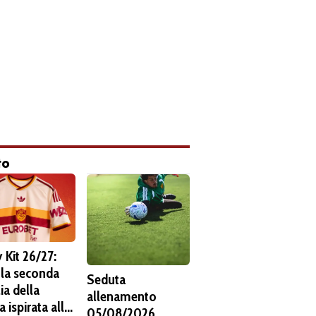
to
 Kit 26/27:
 la seconda
Seduta
ia della
allenamento
 ispirata alla
05/08/2026.