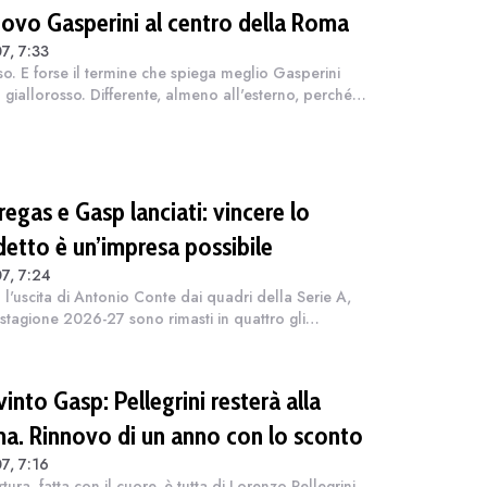
nuovo Gasperini al centro della Roma
7, 7:33
so. E forse il termine che spiega meglio Gasperini
n giallorosso. Differente, almeno all'esterno, perché a
ni non si cambia. Tuttavia per adesso questa
one più pacata a livello med...
egas e Gasp lanciati: vincere lo
detto è un’impresa possibile
7, 7:24
l'uscita di Antonio Conte dai quadri della Serie A,
 stagione 2026-27 sono rimasti in quattro gli
atori in carica che possono vantare almeno uno
tto nel curriculum. Ce ne sono alme...
into Gasp: Pellegrini resterà alla
a. Rinnovo di un anno con lo sconto
7, 7:16
tura, fatta con il cuore, è tutta di Lorenzo Pellegrini.