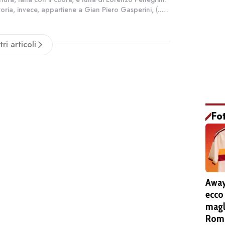
ttoria, invece, appartiene a Gian Piero Gasperini, (...)
on vede l'ora di riabbracciare Lorenzo. Pellegrini
ur di rimanere...
tri articoli
Fo
Away
ecco
magl
Roma