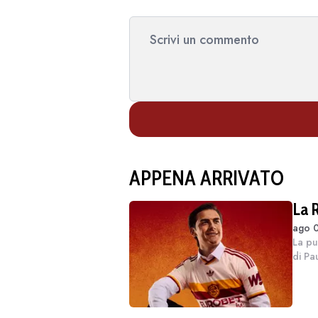
APPENA ARRIVATO
La 
ago 0
La pu
di Pa
così 
anche