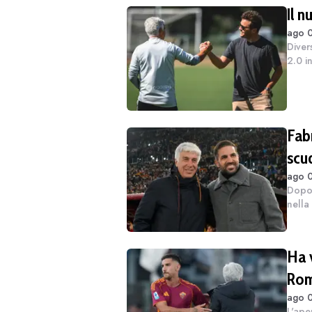
Il 
ago 0
Diver
2.0 i
68 an
versi
Fabr
scu
ago 0
Dopo 
nella
allen
scude
Ha v
Rom
ago 0
L'aper