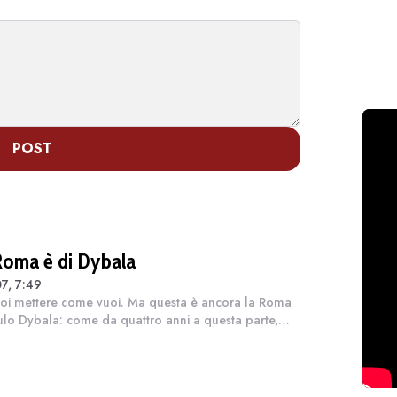
POST
Roma è di Dybala
7, 7:49
oi mettere come vuoi. Ma questa è ancora la Roma
ulo Dybala: come da quattro anni a questa parte,
pure 17 giorni dall'inizio del campionato e chissà se
 dopo. Guai a mettere limiti...