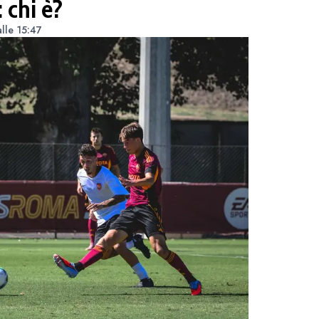
chi è?
lle 15:47