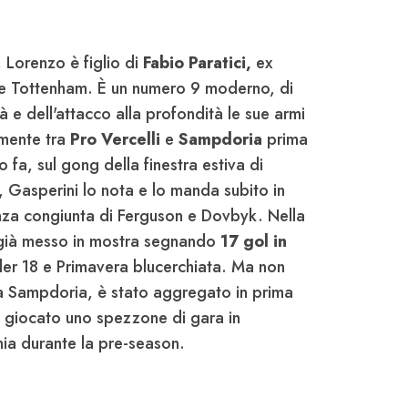
 Lorenzo è figlio di
Fabio Paratici,
ex
 e Tottenham. È un numero 9 moderno, di
à e dell'attacco alla profondità le sue armi
camente tra
Pro Vercelli
e
Sampdoria
prima
 fa, sul gong della finestra estiva di
 Gasperini lo nota e lo manda subito in
za congiunta di Ferguson e Dovbyk. Nella
è già messo in mostra segnando
17 gol in
er 18 e Primavera blucerchiata. Ma non
la Sampdoria, è stato aggregato in prima
 giocato uno spezzone di gara in
ia durante la pre-season.