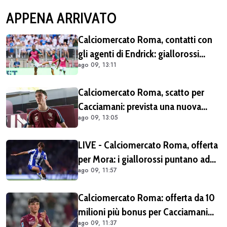
APPENA ARRIVATO
Calciomercato Roma, contatti con
gli agenti di Endrick: giallorossi
ago 09, 13:11
pronti all'affondo in caso di apertura
del Real Madrid
Calciomercato Roma, scatto per
Cacciamani: prevista una nuova
ago 09, 13:05
offerta tra oggi e domani
LIVE - Calciomercato Roma, offerta
per Mora: i giallorossi puntano ad
ago 09, 11:57
acquistarlo a titolo definitivo.
Operazione voluta da Gasperini
Calciomercato Roma: offerta da 10
milioni più bonus per Cacciamani
ago 09, 11:37
ma c'è distanza, interesse anche