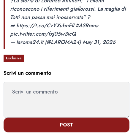
?La storia di Lorenzo Antinori: “I clienti
riconoscono i riferimenti giallorossi. La maglia di
Totti non passa mai inosservata” ?
➡️
https://t.co/CzYXubnElL
#ASRoma
pic.twitter.com/fxJ05w3icQ
— laroma24.it (@LAROMA24)
May 31, 2026
Esclusive
Scrivi un commento
POST