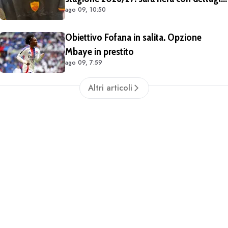
ago 09, 10:50
giallorossi
Obiettivo Fofana in salita. Opzione
Mbaye in prestito
ago 09, 7:59
Altri articoli