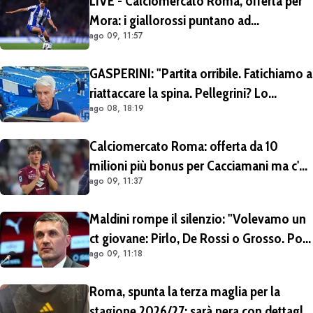
LIVE - Calciomercato Roma, offerta per
Mora: i giallorossi puntano ad
ago 09, 11:57
acquistarlo a titolo definitivo.
Operazione voluta da Gasperini
GASPERINI: "Partita orribile. Fatichiamo a
riattaccare la spina. Pellegrini? Lo
ago 08, 18:19
rivedremo in campo tra un mese.
Cessioni? Chiedete al CEO"
Calciomercato Roma: offerta da 10
milioni più bonus per Cacciamani ma c'è
ago 09, 11:37
distanza, interesse anche dell'Inter.
Cherubini vicino al Benevento
Maldini rompe il silenzio: "Volevamo un
ct giovane: Pirlo, De Rossi o Grosso. Poi
ago 09, 11:18
Malagò mi ha detto: «Pirlo non si può
prendere, decido io il Ct»"
Roma, spunta la terza maglia per la
stagione 2026/27: sarà nera con dettagli