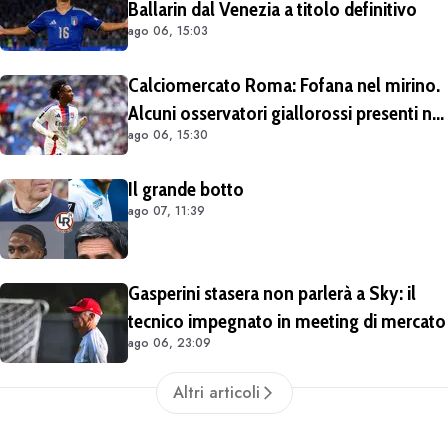
Ballarin dal Venezia a titolo definitivo
ago 06, 15:03
Calciomercato Roma: Fofana nel mirino.
Alcuni osservatori giallorossi presenti nel
ago 06, 15:30
match di Champions con il Lione
Il grande botto
ago 07, 11:39
Gasperini stasera non parlerà a Sky: il
tecnico impegnato in meeting di mercato
ago 06, 23:09
Altri articoli