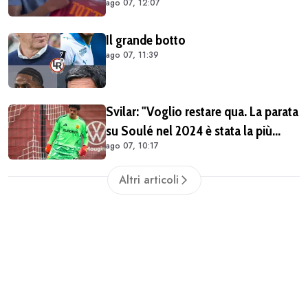
ago 07, 12:07
(VIDEO)
Il grande botto
ago 07, 11:39
Svilar: "Voglio restare qua. La parata
su Soulé nel 2024 è stata la più
ago 07, 10:17
importante per la mia carriera"
Altri articoli