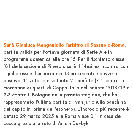
Sarà
Gianluca Manganiello
l'arbitro di
Sassuolo-Roma
,
partita valida per l'ottava giornata di
Serie A
e in
programma domenica alle ore 15. Per il fischietto classe
'81 della sezione di Pinerolo sarà il 14esimo incontro con
i giallorossi e il bilancio nei 13 precedenti è davvero
positivo: 11 vittorie e soltanto 2 sconfitte (7-1 contro la
Fiorentina
ai quarti di
Coppa Italia
nell'annata 2018/19 e
2-3 contro il
Bologna
nella passata stagione, che ha
rappresentato l'ultima partita di Ivan
Juric
sulla panchina
dei capitolini prima dell'esonero). L'incrocio più recente è
datato 29 marzo 2025 e la Roma vinse 0-1 in casa del
Lecce
grazie alla rete di Artem
Dovbyk
.