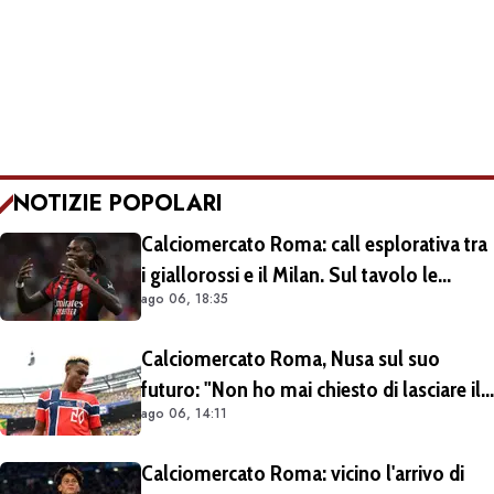
NOTIZIE POPOLARI
Calciomercato Roma: call esplorativa tra
i giallorossi e il Milan. Sul tavolo le
ago 06, 18:35
situazioni di Leao e Soulé
Calciomercato Roma, Nusa sul suo
futuro: "Non ho mai chiesto di lasciare il
ago 06, 14:11
Lipsia". Giallorossi ancora al lavoro
sull'operazione
Calciomercato Roma: vicino l'arrivo di