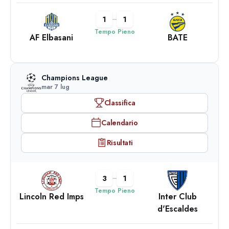
1
1
Tempo Pieno
AF Elbasani
BATE
Champions League
mar 7 lug
Classifica
Calendario
Risultati
3
1
Tempo Pieno
Lincoln Red Imps
Inter Club
d'Escaldes