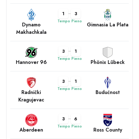
1
3
Tempo Pieno
Dynamo
Gimnasia La Plata
Makhachkala
3
1
Tempo Pieno
Hannover 96
Phönix Lübeck
3
1
Tempo Pieno
Radnički
Budućnost
Kragujevac
3
6
Tempo Pieno
Aberdeen
Ross County