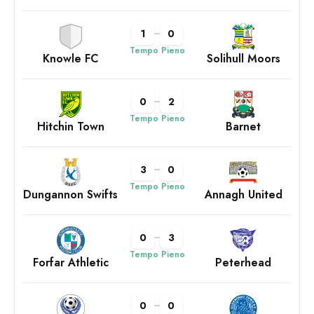
1
0
Tempo Pieno
Knowle FC
Solihull Moors
0
2
Tempo Pieno
Hitchin Town
Barnet
3
0
Tempo Pieno
Dungannon Swifts
Annagh United
0
3
Tempo Pieno
Forfar Athletic
Peterhead
0
0