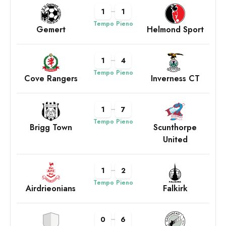
1
1
Tempo Pieno
Gemert
Helmond Sport
1
4
Tempo Pieno
Cove Rangers
Inverness CT
1
7
Tempo Pieno
Brigg Town
Scunthorpe
United
1
2
Tempo Pieno
Airdrieonians
Falkirk
0
6