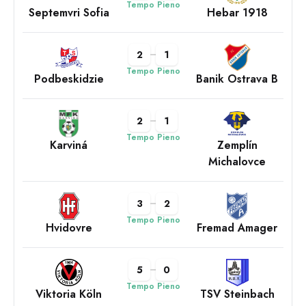
Tempo Pieno
Septemvri Sofia
Hebar 1918
2
1
Tempo Pieno
Podbeskidzie
Banik Ostrava B
2
1
Tempo Pieno
Karviná
Zemplín
Michalovce
3
2
Tempo Pieno
Hvidovre
Fremad Amager
5
0
Tempo Pieno
Viktoria Köln
TSV Steinbach