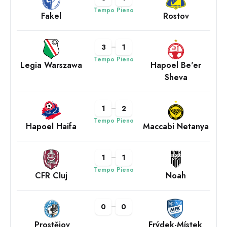
Tempo Pieno
Fakel
Rostov
3
1
Tempo Pieno
Legia Warszawa
Hapoel Be'er
Sheva
1
2
Tempo Pieno
Hapoel Haifa
Maccabi Netanya
1
1
Tempo Pieno
CFR Cluj
Noah
0
0
Prostějov
Frýdek-Místek