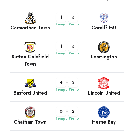
1
3
Tempo Pieno
Carmarthen Town
Cardiff MU
1
3
Tempo Pieno
Sutton Coldfield
Leamington
Town
4
3
Tempo Pieno
Basford United
Lincoln United
0
2
Tempo Pieno
Chatham Town
Herne Bay