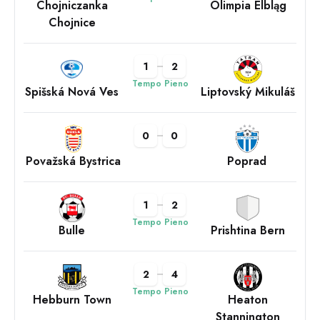
Chojniczanka
Olimpia Elbląg
Chojnice
1
2
Tempo Pieno
Spišská Nová Ves
Liptovský Mikuláš
0
0
Považská Bystrica
Poprad
1
2
Tempo Pieno
Bulle
Prishtina Bern
2
4
Tempo Pieno
Hebburn Town
Heaton
Stannington