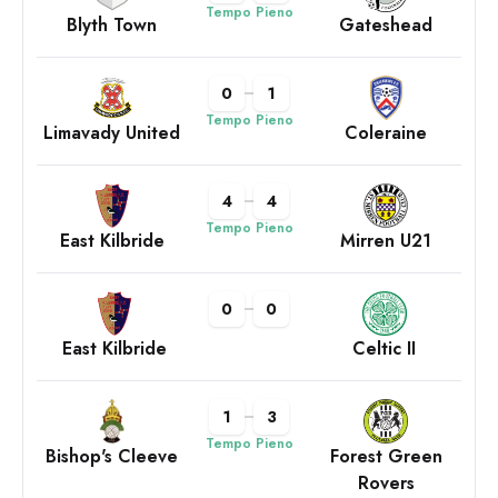
Tempo Pieno
Blyth Town
Gateshead
0
1
Tempo Pieno
Limavady United
Coleraine
4
4
Tempo Pieno
East Kilbride
Mirren U21
0
0
East Kilbride
Celtic II
1
3
Tempo Pieno
Bishop's Cleeve
Forest Green
Rovers