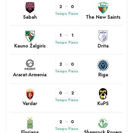
2
0
Tempo Pieno
Sabah
The New Saints
1
1
Tempo Pieno
Kauno Žalgiris
Drita
2
0
Tempo Pieno
Ararat-Armenia
Riga
0
2
Tempo Pieno
Vardar
KuPS
2
0
Tempo Pieno
Floriana
Shamrock Rovers